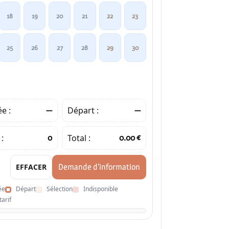
18
19
20
21
22
23
25
26
27
28
29
30
ée :
Départ :
—
—
 :
Total :
0
0.00 €
EFFACER
Demande d'information
ée
Départ
Sélection
Indisponible
arif