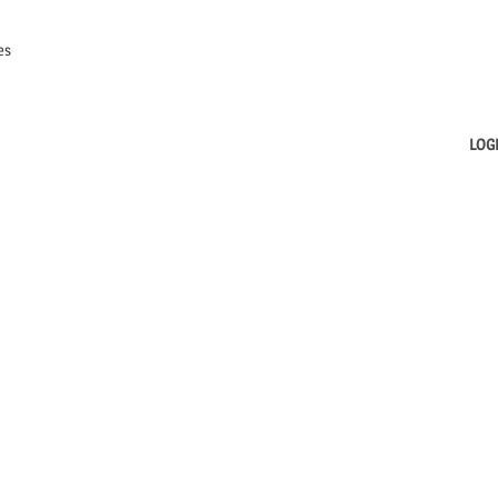
es
LOG
SONS DU ROUSSILLON