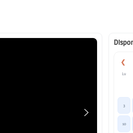
Dispon
❮
Lu
3
10