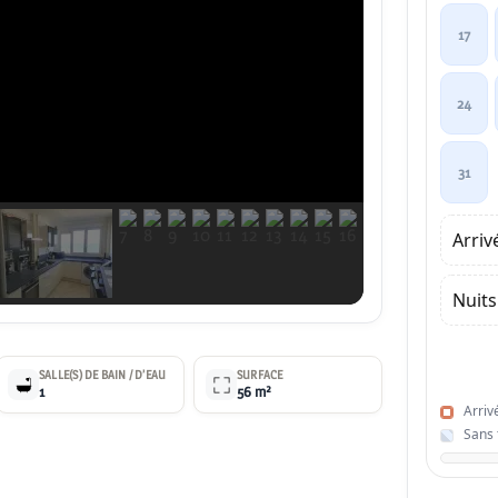
17
24
31
Arriv
Nuits
SALLE(S) DE BAIN / D’EAU
SURFACE
1
56 m²
Arriv
Sans t