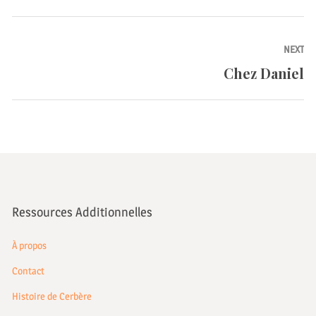
l’article
post:
NEXT
Chez Daniel
Next
post:
Ressources Additionnelles
À propos
Contact
Histoire de Cerbère